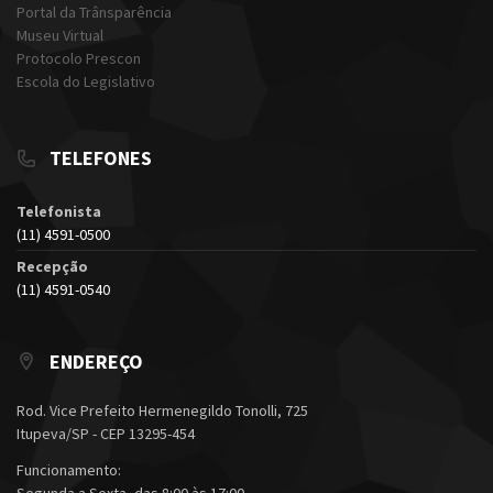
Portal da Trânsparência
Museu Virtual
Protocolo Prescon
Escola do Legislativo
TELEFONES
Telefonista
(11) 4591-0500
Recepção
(11) 4591-0540
ENDEREÇO
Rod. Vice Prefeito Hermenegildo Tonolli, 725
Itupeva/SP - CEP 13295-454
Funcionamento:
Segunda a Sexta, das 8:00 às 17:00